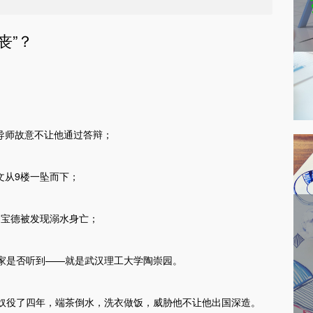
丧”？
称导师故意不让他通过答辩；
文从9楼一坠而下；
杨宝德被发现溺水身亡；
家是否听到——就是武汉理工大学陶崇园。
奴役了四年，端茶倒水，洗衣做饭，威胁他不让他出国深造。