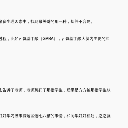
诸多生理因素中，找到最关键的那一种，却并不容易。
程，比如γ-氨基丁酸（GABA），γ-氨基丁酸大脑内主要的抑
去告诉了老师，老师惩罚了那批学生，后果是方方被那批学生欺
好好学习没事搞这些连七八糟的事情，和同学好好相处，忍忍就