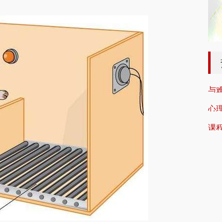
与
心
课
京