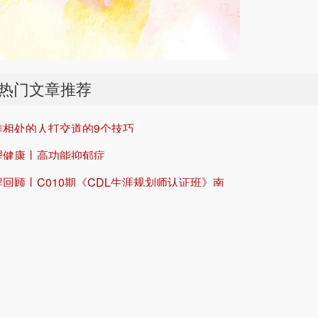
热门文章推荐
难相处的人打交道的9个技巧
理健康丨高功能抑郁症
程回顾丨C010期《CDL生涯规划师认证班》南
班