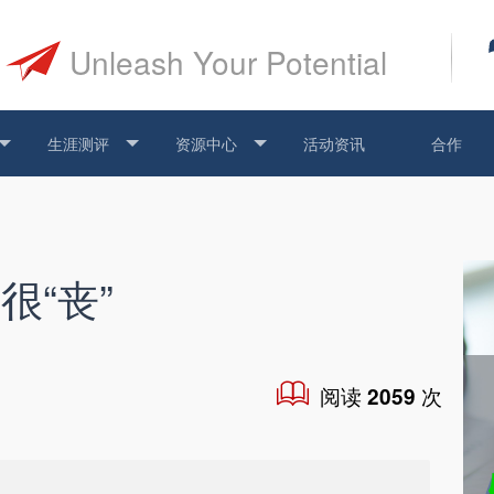
Unleash Your Potential
生涯测评
资源中心
活动资讯
合作
很“丧”
阅读
次
2059